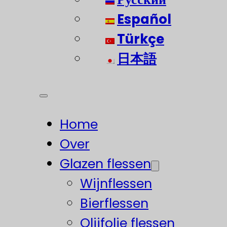
Español
Türkçe
日本語
Home
Over
Glazen flessen
Wijnflessen
Bierflessen
Olijfolie flessen