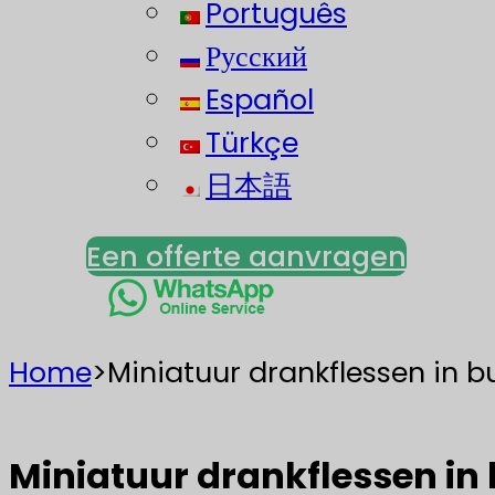
Português
Русский
Español
Türkçe
日本語
Een offerte aanvragen
Home
>
Miniatuur drankflessen in b
Miniatuur drankflessen in 