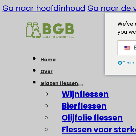
Ga naar hoofdinhoud
Ga naar de v
We've 
you wa
E
Home
Close 
Over
Glazen flessen
Wijnflessen
Bierflessen
Olijfolie flessen
Flessen voor ster