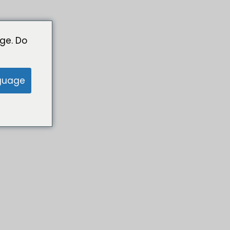
ge. Do
guage