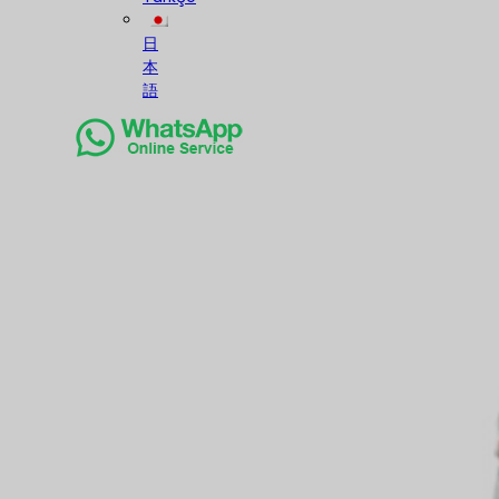
日
本
語