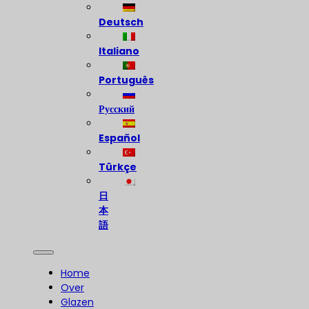
Deutsch
Italiano
Português
Русский
Español
Türkçe
日
本
語
Home
Over
Glazen