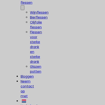
flessen
Wijnflessen
Bierflessen
Olijfolie
flessen
Flessen
voor
sterke
drank
en
sterke
drank
Glazen
potten
Bloggen
Neem
contact
op
met