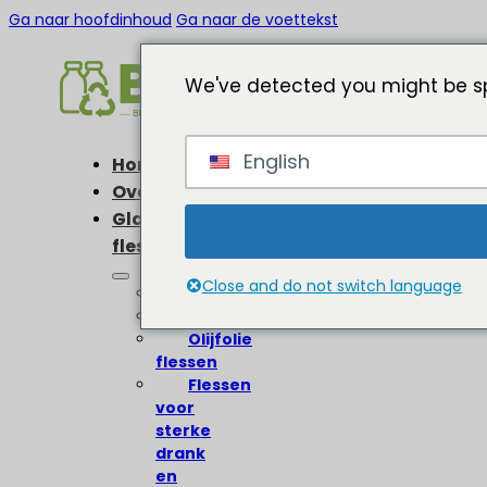
Ga naar hoofdinhoud
Ga naar de voettekst
We've detected you might be sp
English
Home
Over
Glazen
flessen
Close and do not switch language
Wijnflessen
Bierflessen
Olijfolie
flessen
Flessen
voor
sterke
drank
en