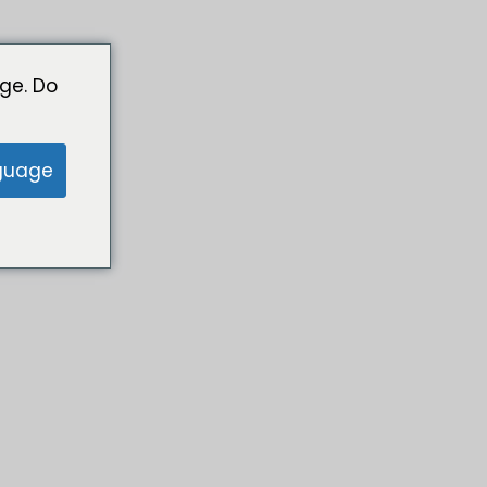
ge. Do
guage