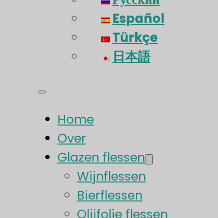
Español
Türkçe
日本語
Home
Over
Glazen flessen
Wijnflessen
Bierflessen
Olijfolie flessen