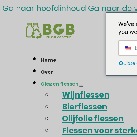
Ga naar hoofdinhoud
Ga naar de v
We've 
you wa
E
Home
Close 
Over
Glazen flessen
Wijnflessen
Bierflessen
Olijfolie flessen
Flessen voor ster