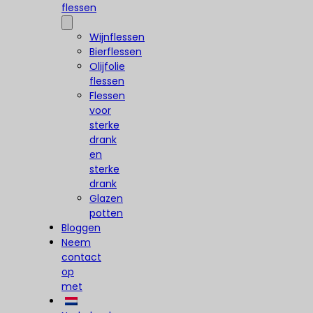
flessen
Wijnflessen
Bierflessen
Olijfolie
flessen
Flessen
voor
sterke
drank
en
sterke
drank
Glazen
potten
Bloggen
Neem
contact
op
met