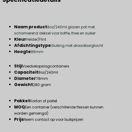
Naam product
8oz/240ml glazen pot met
scharnierend deksel voor koffie, thee en suiker
Kleur
Helder/Flint
Afdichtingstype
Sluiting met draadborgtocht
Hoogte
86mm
Stijl
Voedselopslagcontainers
Capaciteit
8oz/240ml
Diameter
78mm
Gewicht
280 gram
Pakket
Karton of pallet
MOQ
Een container (verschillende flessen kunnen
worden gemengd)
Prijs
Neem contact op voor bulkprijzen