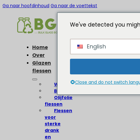
Ga naar hoofdinhoud
Ga naar de voettekst
We've detected you might
English
Home
Over
Glazen
flessen
Close and do not switch lan
Wijnflessen
Bierflessen
Olijfolie
flessen
Flessen
voor
sterke
drank
en