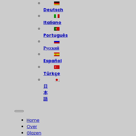
Deutsch
Italiano
Português
Русский
Español
Türkçe
日
本
語
Home
Over
Glazen