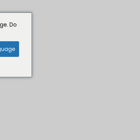
ge. Do
guage