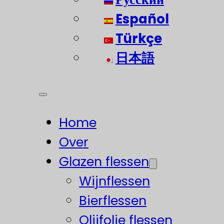
Español
Türkçe
日本語
Home
Over
Glazen flessen
Wijnflessen
Bierflessen
Olijfolie flessen