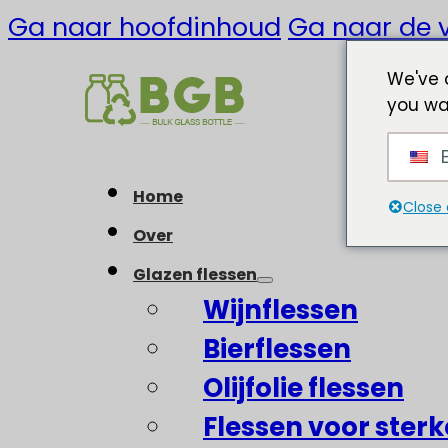
Ga naar hoofdinhoud
Ga naar de v
We've 
you wa
E
Home
Close 
Over
Glazen flessen
Wijnflessen
Bierflessen
Olijfolie flessen
Flessen voor ster