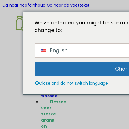
Ga naar hoofdinhoud
Ga naar de voettekst
We've detected you might be speakin
change to:
Home
English
Over
Glazen
flessen
Chan
Wijnflessen
Close and do not switch language
Bierflessen
Olijfolie
flessen
Flessen
voor
sterke
drank
en