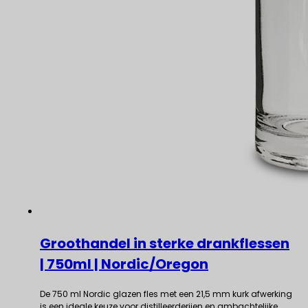
Groothandel in sterke drankflessen
| 750ml | Nordic/Oregon
De 750 ml Nordic glazen fles met een 21,5 mm kurk afwerking
is een ideale keuze voor distilleerderijen en ambachtelijke