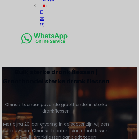
日
本
語
Bulk sterke drank flessen |
Groothandel sterke drank flessen
China's toonaangevende groothandel in sterke
drankflessen
Met bijna 20 jaar ervaring in de sector zijn wij een
betrouwbare Chinese fabrikant van drankflessen,
die bulk drankflessen aanbiedt tegen