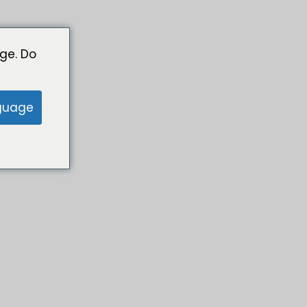
ge. Do
guage