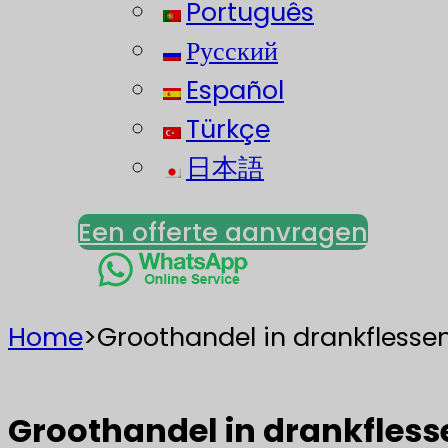
Português
Русский
Español
Türkçe
日本語
Een offerte aanvragen
Home
>
Groothandel in drankflesse
Groothandel in drankfless