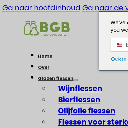
Ga naar hoofdinhoud
Ga naar de v
We've 
you wa
E
Home
Close 
Over
Glazen flessen
Wijnflessen
Bierflessen
Olijfolie flessen
Flessen voor ster