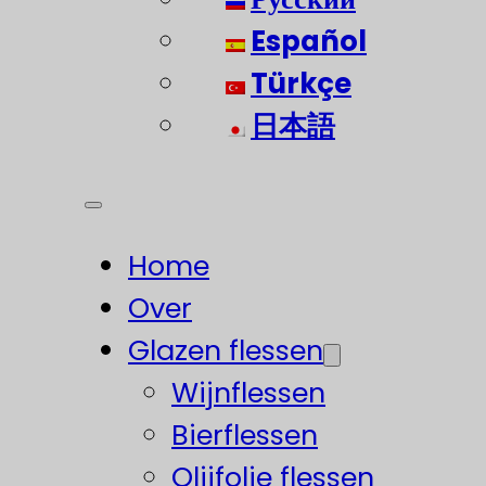
Español
Türkçe
日本語
Home
Over
Glazen flessen
Wijnflessen
Bierflessen
Olijfolie flessen