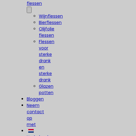
flessen
Wijnflessen
Bierflessen
Olijfolie
flessen
Flessen
voor
sterke
drank
en
sterke
drank
Glazen
potten
Bloggen
Neem
contact
op
met