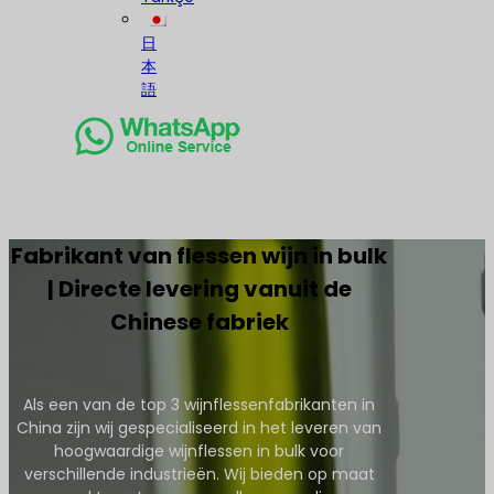
日
本
語
Fabrikant van flessen wijn in bulk
| Directe levering vanuit de
Chinese fabriek
Als een van de top 3 wijnflessenfabrikanten in
China zijn wij gespecialiseerd in het leveren van
hoogwaardige wijnflessen in bulk voor
verschillende industrieën. Wij bieden op maat