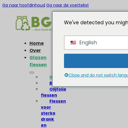
Ga naar hoofdinhoud
Ga naar de voettekst
We've detected you might
English
Home
Over
Glazen
flessen
Close and do not switch lan
Wijnflessen
Bierflessen
Olijfolie
flessen
Flessen
voor
sterke
drank
en