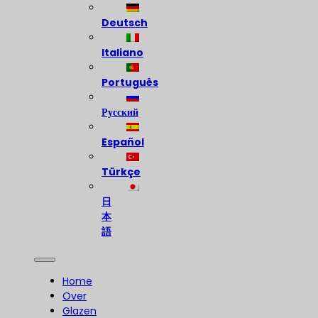
Deutsch
Italiano
Português
Русский
Español
Türkçe
日
本
語
Home
Over
Glazen