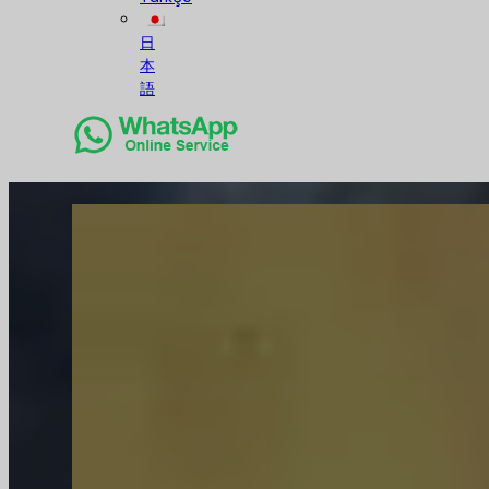
日
本
語