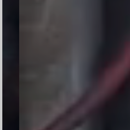
ons voldoen aan uw
verpakkingsbehoeften!
Categorie glazen containers