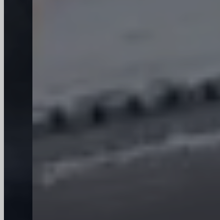
Wijnfles
Van 187ML tot 30 Liter,
glazen wijnflessen in bulk,
rechtstreeks verkocht
vanuit de fabriek.