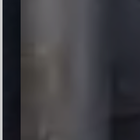
bulkglazen flessen in China, zijn
wij gespecialiseerd in het
ontwerp, de productie en de
wereldwijde distributie van
premium glazen verpakkingen.
Met 20 jaar ervaring, een fabriek
van 120 acres en een jaarlijkse
productie van 120.000 ton, leveren
wij betrouwbare oplossingen aan
merkeigenaren en
groothandelaren wereldwijd. Laat