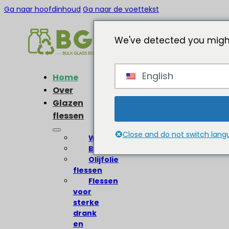
Ga naar hoofdinhoud
Ga naar de voettekst
We've detected you might
English
Home
Over
Glazen
flessen
Close and do not switch lan
Wijnflessen
Bierflessen
Olijfolie
flessen
Flessen
voor
sterke
drank
en