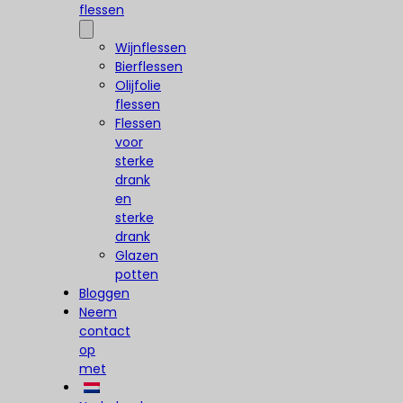
flessen
Wijnflessen
Bierflessen
Olijfolie
flessen
Flessen
voor
sterke
drank
en
sterke
drank
Glazen
potten
Bloggen
Neem
contact
op
met