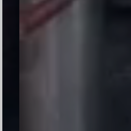
Fabrikant van op maat gemaakte
glazen flessen, waaronder
wijnflessen, likeurflessen, glazen
potten, olijfolieflessen, bierflessen,
parfumflessen, carboys, kannen
en growlers.
100% Recyclebaar en BPA-
vrij
Type-III Natronkalkglas
Veilig voor contact met