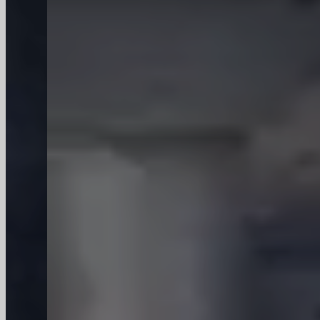
Uitstekende service die al uw bestelproblemen
tijdig oplost.
E-mail
of
WhatsAppen
op elk
moment,
oproepen
kan worden gemaakt van
7:00 tot 22:00 Beijing-tijd.
Fabrikant van grote glazen
flessen
Uw vertrouwde partner
Als een topfabrikant van