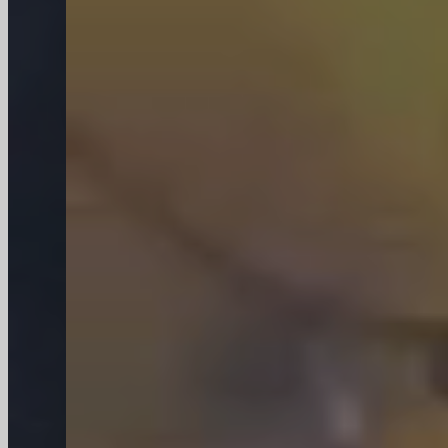
SORG-ovens, EMHART- en BDF-machines,
STRUTZ- en ROSARIO-printers en 6
geautomatiseerde verpakkingslijnen
garanderen wij een efficiënte productie.
Voordelen
Wij zijn een toonaangevende leverancier van
glazen flessen in bulk, gecertificeerd door ISO
9001, UKAS en SA8000. Wereldwijde merken
zoals Coca-Cola, Pepsi, InBev en Diageo
vertrouwen op ons vanwege onze