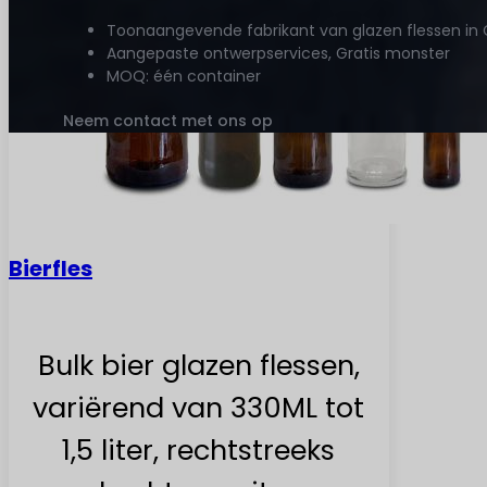
Onze porseleinfabriek
Fabrikant van glazen flessen en container
maat
Toonaangevende fabrikant van glazen flessen in 
Aangepaste ontwerpservices, Gratis monster
MOQ: één container
Bierfles
Neem contact met ons op
Bulk bier glazen flessen,
variërend van 330ML tot
1,5 liter, rechtstreeks