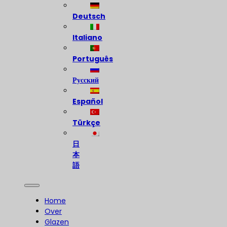
Deutsch
Italiano
Português
Русский
Español
Türkçe
日
本
語
Home
Over
Glazen