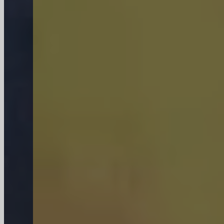
Technologie
Wij zijn een toonaangevende fabrikant van op maat
gemaakte glazen flessen en maken gebruik van
geavanceerde inspectietools zoals SGCC-machines
en QIS2000 om een strikte kwaliteitscontrole te
garanderen, van materialen tot opslag.
Uitrusting
Met geavanceerde batchverwerkingslijnen,