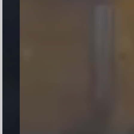
hoogwaardige kwaliteit en betrouwbare
service.
OEM&ODM-service
Toonaangevende fabrikanten van flessen op maat
met een efficiënte toeleveringsketen, die
uitgebreide OEM/ODM-diensten levert en uw ideeën
tot leven brengt, van ontwerp tot verpakking.