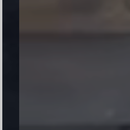
Gratis monster aangeboden
Wij bieden gratis glazen flessenmonsters aan
om u te helpen de kwaliteit van onze
producten te bevestigen voordat u een
bulkaankoop doet. Test onze glazen flessen
vandaag nog zonder risico!
Uitstekende service