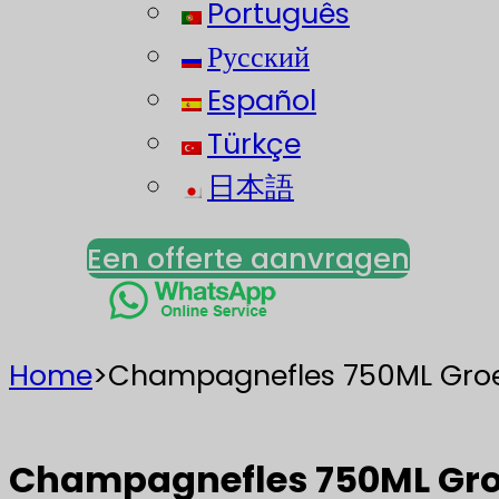
Português
Русский
Español
Türkçe
日本語
Een offerte aanvragen
Home
>
Champagnefles 750ML Groe
Champagnefles 750ML Gro