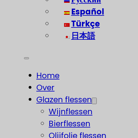
Español
Türkçe
日本語
Home
Over
Glazen flessen
Wijnflessen
Bierflessen
Olijfolie flessen