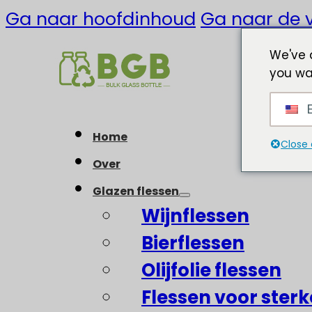
Ga naar hoofdinhoud
Ga naar de v
We've 
you wa
E
Home
Close 
Over
Glazen flessen
Wijnflessen
Bierflessen
Olijfolie flessen
Flessen voor ster