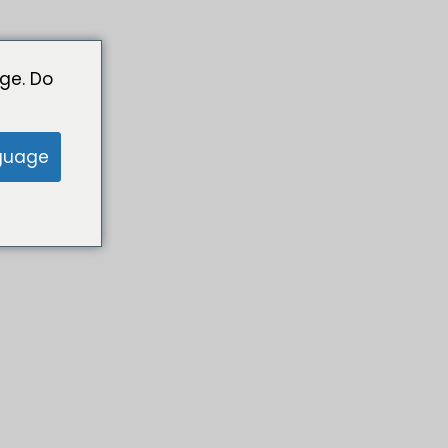
ge. Do
guage