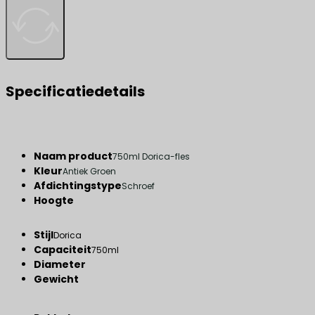
Specificatiedetails
Naam product
750ml Dorica-fles
Kleur
Antiek Groen
Afdichtingstype
Schroef
Hoogte
Stijl
Dorica
Capaciteit
750ml
Diameter
Gewicht