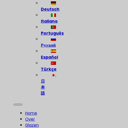
Deutsch
Italiano
Português
Русский
Español
Türkçe
日
本
語
Home
Over
Glazen