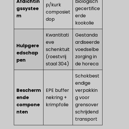
Afdichtin
biologisch
p/kurk
gssystee
gecertifice
composiet
m​
erde
dop
kookolie
Kwantitati
Gestanda
eve
ardiseerde
Hulpgere
schenktuit
voedselbe
edschap
(roestvrij
zorging in
pen
staal 304)
de horeca
Schokbest
endige
Bescherm
EPE buffer
verpakkin
ende
nekring +
g voor
compone
krimpfolie
grensover
nten
schrijdend
transport