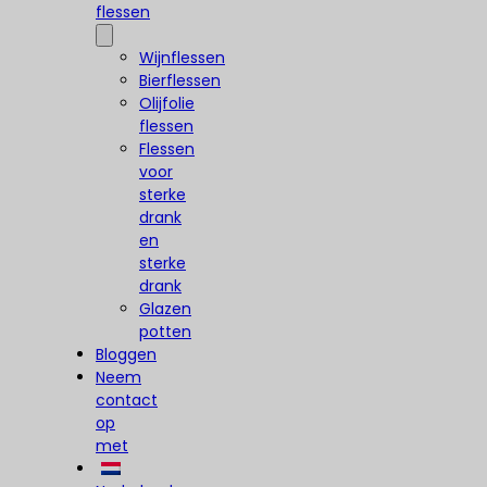
flessen
Wijnflessen
Bierflessen
Olijfolie
flessen
Flessen
voor
sterke
drank
en
sterke
drank
Glazen
potten
Bloggen
Neem
contact
op
met