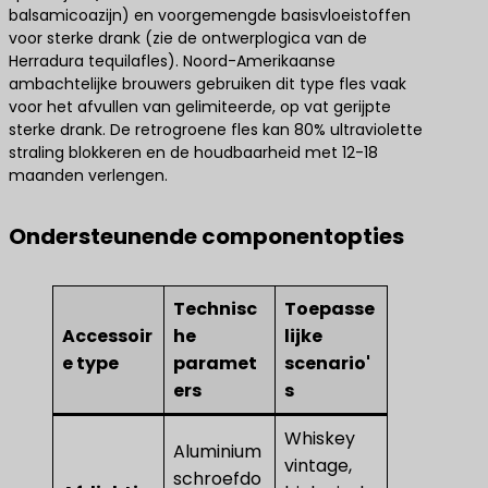
balsamicoazijn) en voorgemengde basisvloeistoffen
voor sterke drank (zie de ontwerplogica van de
Herradura tequilafles). Noord-Amerikaanse
ambachtelijke brouwers gebruiken dit type fles vaak
voor het afvullen van gelimiteerde, op vat gerijpte
sterke drank. De retrogroene fles kan 80% ultraviolette
straling blokkeren en de houdbaarheid met 12-18
maanden verlengen.
Ondersteunende componentopties
Technisc
Toepasse
Accessoir
he
lijke
e type
paramet
scenario'
ers
s
Whiskey
Aluminium
vintage,
schroefdo