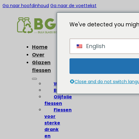
Ga naar hoofdinhoud
Ga naar de voettekst
We've detected you might
English
Home
Over
Glazen
flessen
Close and do not switch lan
Wijnflessen
Bierflessen
Olijfolie
flessen
Flessen
voor
sterke
drank
en