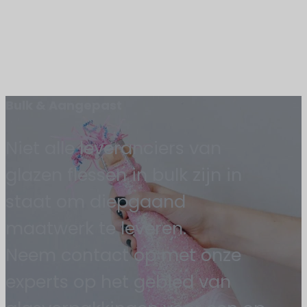
Bulk & Aangepast
Niet alle leveranciers van
glazen flessen in bulk zijn in
staat om diepgaand
maatwerk te leveren.
Neem contact op met onze
experts op het gebied van