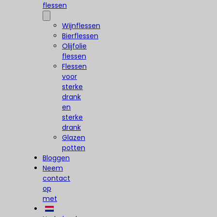
flessen
Wijnflessen
Bierflessen
Olijfolie
flessen
Flessen
voor
sterke
drank
en
sterke
drank
Glazen
potten
Bloggen
Neem
contact
op
met