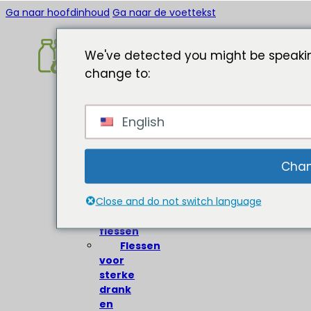
Ga naar hoofdinhoud
Ga naar de voettekst
We've detected you might be speakin
change to:
Home
English
Over
Glazen
flessen
Chan
Wijnflessen
Close and do not switch language
Bierflessen
Olijfolie
flessen
Flessen
voor
sterke
drank
en