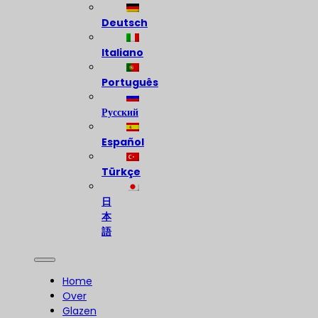
Deutsch
Italiano
Português
Русский
Español
Türkçe
日
本
語
Home
Over
Glazen