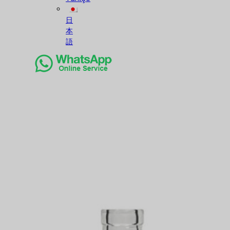
日
本
語