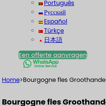
Português
Русский
Español
Türkçe
日本語
Een offerte aanvragen
Home
>
Bourgogne fles Groothandel
Bourgogne fles Groothande