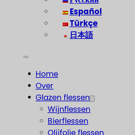
Español
Türkçe
日本語
Home
Over
Glazen flessen
Wijnflessen
Bierflessen
Olijfolie flessen