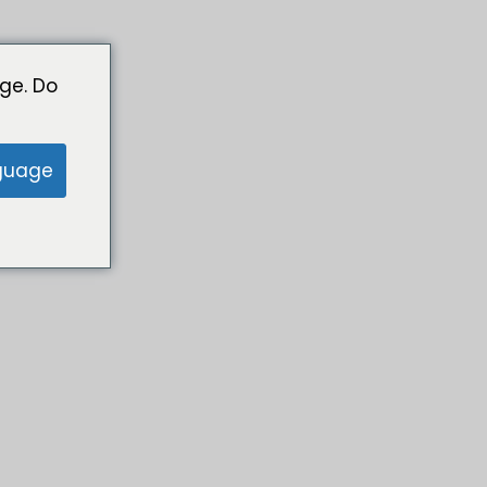
ge. Do
guage