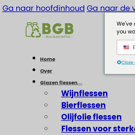
Ga naar hoofdinhoud
Ga naar de v
We've 
you wa
E
Home
Close 
Over
Glazen flessen
Wijnflessen
Bierflessen
Olijfolie flessen
Flessen voor ster