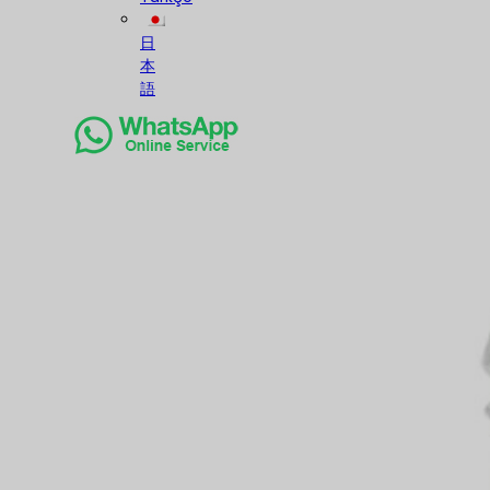
日
本
語