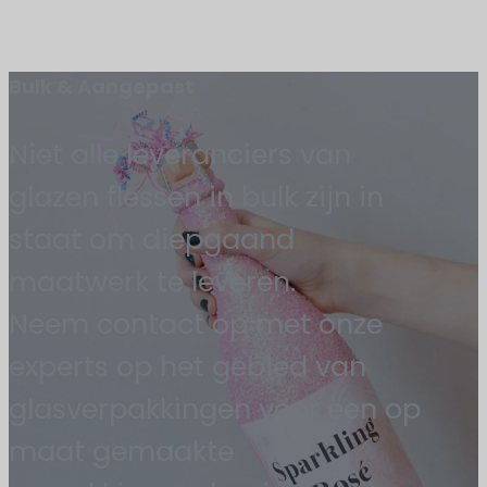
Bulk & Aangepast
Niet alle leveranciers van
glazen flessen in bulk zijn in
staat om diepgaand
maatwerk te leveren.
Neem contact op met onze
experts op het gebied van
glasverpakkingen voor een op
maat gemaakte