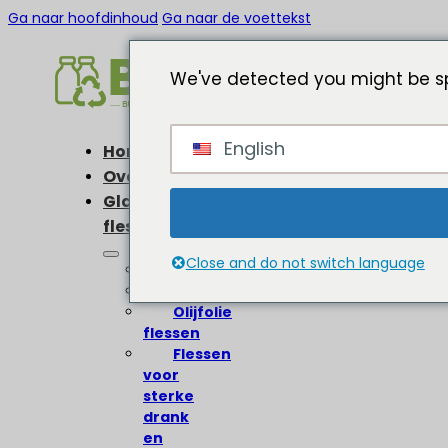
Ga naar hoofdinhoud
Ga naar de voettekst
We've detected you might be sp
English
Home
Over
Glazen
flessen
Close and do not switch language
Wijnflessen
Bierflessen
Olijfolie
flessen
Flessen
voor
sterke
drank
en