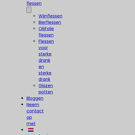
flessen
Wijnflessen
Bierflessen
Olijfolie
flessen
Flessen
voor
sterke
drank
en
sterke
drank
Glazen
potten
Bloggen
Neem
contact
op
met