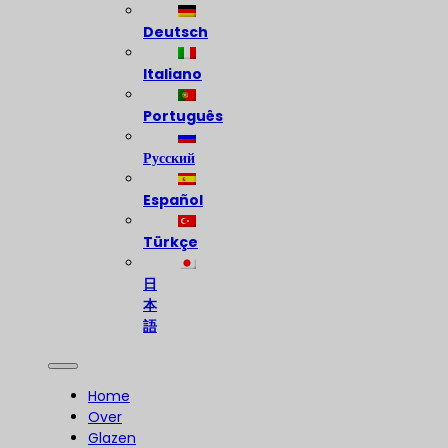
Deutsch
Italiano
Português
Русский
Español
Türkçe
日
本
語
Home
Over
Glazen