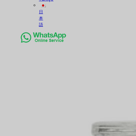
日
本
語