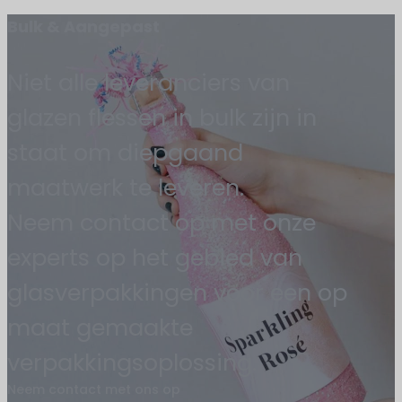
Bulk & Aangepast
Niet alle leveranciers van
glazen flessen in bulk zijn in
staat om diepgaand
maatwerk te leveren.
Neem contact op met onze
experts op het gebied van
glasverpakkingen voor een op
maat gemaakte
verpakkingsoplossing.
Neem contact met ons op