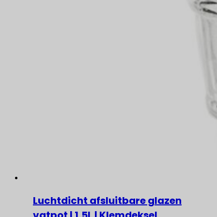
Luchtdicht afsluitbare glazen
vatpot | 1,5L | Klemdeksel