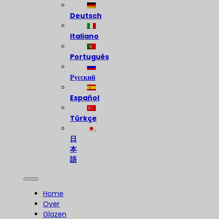
Deutsch
Italiano
Português
Русский
Español
Türkçe
日
本
語
Home
Over
Glazen