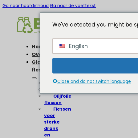
Ga naar hoofdinhoud
Ga naar de voettekst
We've detected you might be sp
English
Home
Over
Glazen
flessen
Close and do not switch language
Wijnflessen
Bierflessen
Olijfolie
flessen
Flessen
voor
sterke
drank
en