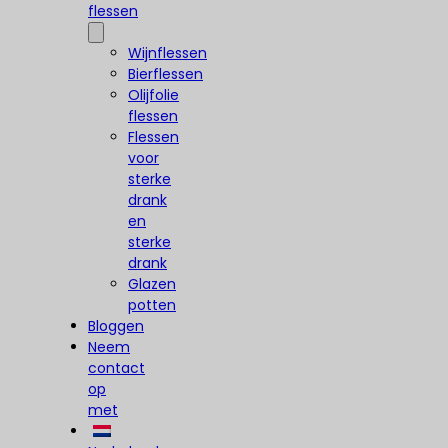
flessen
Wijnflessen
Bierflessen
Olijfolie
flessen
Flessen
voor
sterke
drank
en
sterke
drank
Glazen
potten
Bloggen
Neem
contact
op
met