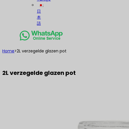
日
本
語
Home
>
2L verzegelde glazen pot
2L verzegelde glazen pot