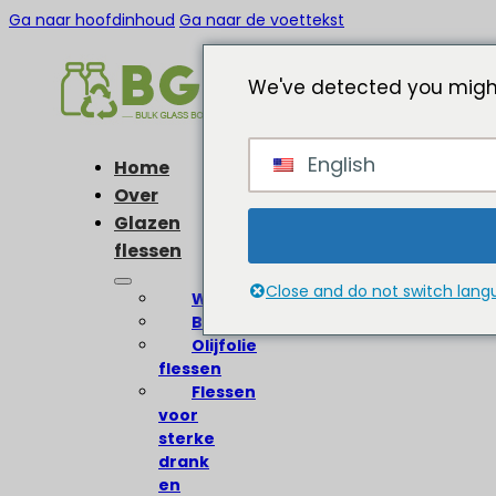
Ga naar hoofdinhoud
Ga naar de voettekst
We've detected you might
English
Home
Over
Glazen
flessen
Close and do not switch lan
Wijnflessen
Bierflessen
Olijfolie
flessen
Flessen
voor
sterke
drank
en