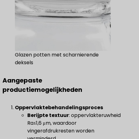
Glazen potten met scharnierende
deksels
Aangepaste
productiemogelijkheden
Oppervlaktebehandelingsproces
​Berijpte textuur​
​: oppervlakteruwheid
Ra≤1,6 μm, waardoor
vingerafdrukresten worden
verminderd