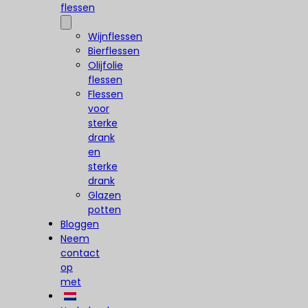
flessen
Wijnflessen
Bierflessen
Olijfolie
flessen
Flessen
voor
sterke
drank
en
sterke
drank
Glazen
potten
Bloggen
Neem
contact
op
met