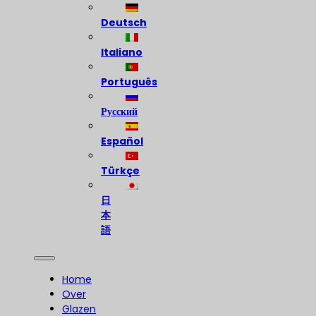
Deutsch
Italiano
Português
Русский
Español
Türkçe
日
本
語
Home
Over
Glazen