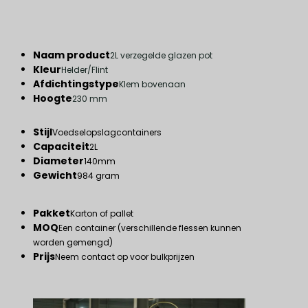
Naam product
2L verzegelde glazen pot
Kleur
Helder/Flint
Afdichtingstype
Klem bovenaan
Hoogte
230 mm
Stijl
Voedselopslagcontainers
Capaciteit
2L
Diameter
140mm
Gewicht
984 gram
Pakket
Karton of pallet
MOQ
Een container (verschillende flessen kunnen
worden gemengd)
Prijs
Neem contact op voor bulkprijzen