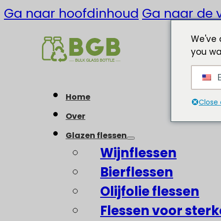
Ga naar hoofdinhoud
Ga naar de v
We've 
you wa
E
Home
Close 
Over
Glazen flessen
Wijnflessen
Bierflessen
Olijfolie flessen
Flessen voor ster