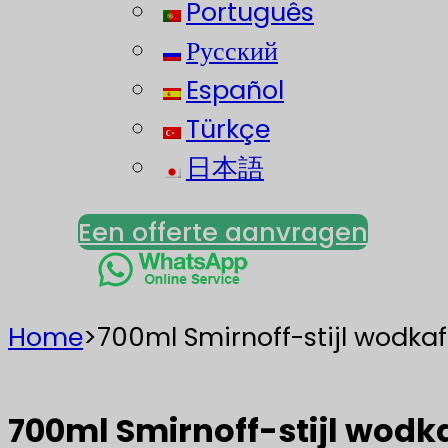
Português
Русский
Español
Türkçe
日本語
Een offerte aanvragen
Home
>
700ml Smirnoff-stijl wodkaf
700ml Smirnoff-stijl wodka