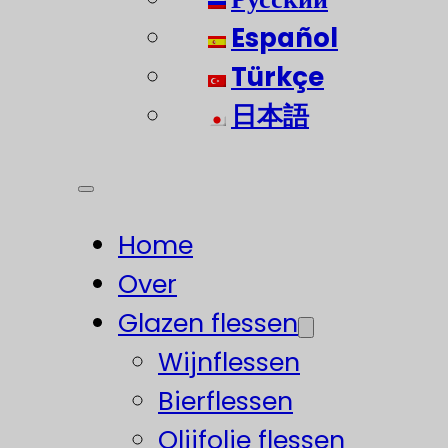
Español
Türkçe
日本語
Home
Over
Glazen flessen
Wijnflessen
Bierflessen
Olijfolie flessen