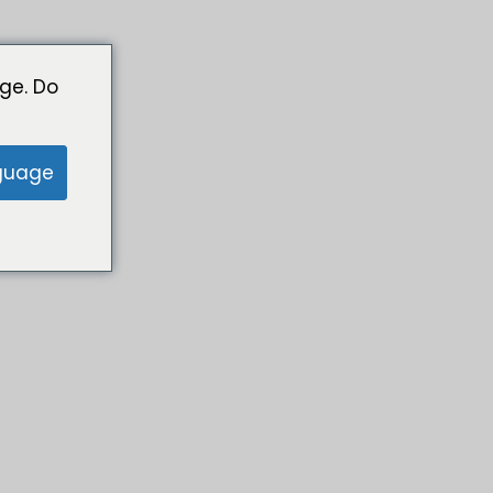
ge. Do
guage