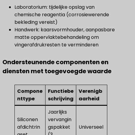
Laboratorium: tijdelijke opslag van
chemische reagentia (corrosiewerende
bekleding vereist)
Handwerk: kaarsvormhouder, aanpasbare
matte oppervlaktebehandeling om
vingerafdrukresten te verminderen
Ondersteunende componenten en
diensten met toegevoegde waarde
Compone
Functiebe
Verenigb
nttype
schrijving
aarheid
Jaarlijks
Siliconen
vervangin
afdichtrin
gspakket
Universeel
gset
(3