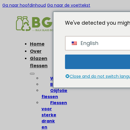
Ga naar hoofdinhoud
Ga naar de voettekst
We've detected you might
English
Home
Over
Glazen
flessen
Close and do not switch lan
Wijnflessen
Bierflessen
Olijfolie
flessen
Flessen
voor
sterke
drank
en