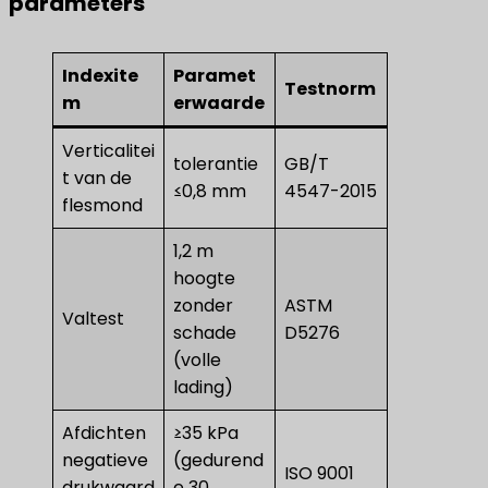
parameters
Indexite
Paramet
Testnorm
m
erwaarde
Verticalitei
tolerantie
GB/T
t van de
≤0,8 mm
4547-2015
flesmond
1,2 m
hoogte
zonder
ASTM
Valtest
schade
D5276
(volle
lading)
Afdichten
≥35 kPa
negatieve
(gedurend
ISO 9001
drukwaard
e 30