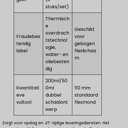
stuks/set)
Thermisch
e
Geschikt
overdrach
Fraudebes
voor
tstechnol
tendig
gebogen
ogie,
label
fleslichaa
water- en
m
oliebesten
dig
200ml/50
Kwantitati
0ml
110 mm
eve
dubbel
standaard
vultool
schaalont
flesmond
werp
Zorgt voor opslag en JIT-tijdige leveringsdiensten. Het