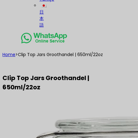
日
本
語
Home
>
Clip Top Jars Groothandel | 650ml/22oz
Clip Top Jars Groothandel |
650ml/22oz