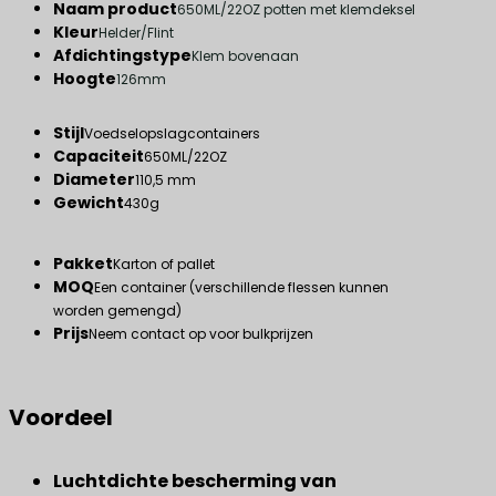
Naam product
650ML/22OZ potten met klemdeksel
Kleur
Helder/Flint
Afdichtingstype
Klem bovenaan
Hoogte
126mm
Stijl
Voedselopslagcontainers
Capaciteit
650ML/22OZ
Diameter
110,5 mm
Gewicht
430g
Pakket
Karton of pallet
MOQ
Een container (verschillende flessen kunnen
worden gemengd)
Prijs
Neem contact op voor bulkprijzen
Voordeel
Luchtdichte bescherming van