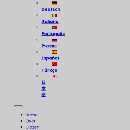
Deutsch
Italiano
Português
Русский
Español
Türkçe
日
本
語
Home
Over
Glazen