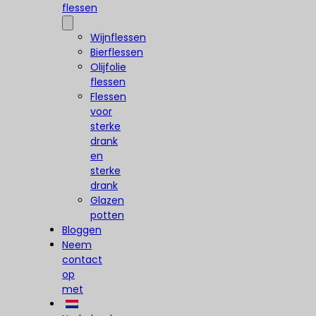
flessen
Wijnflessen
Bierflessen
Olijfolie
flessen
Flessen
voor
sterke
drank
en
sterke
drank
Glazen
potten
Bloggen
Neem
contact
op
met