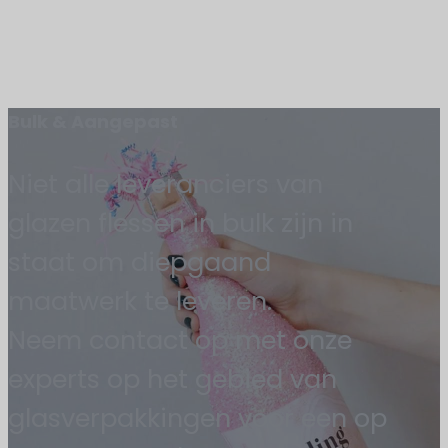
Bulk & Aangepast
Niet alle leveranciers van
glazen flessen in bulk zijn in
staat om diepgaand
maatwerk te leveren.
Neem contact op met onze
experts op het gebied van
glasverpakkingen voor een op