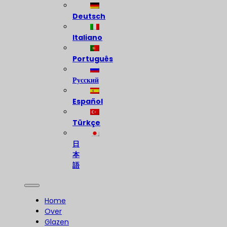
Deutsch
Italiano
Português
Русский
Español
Türkçe
日
本
語
Home
Over
Glazen