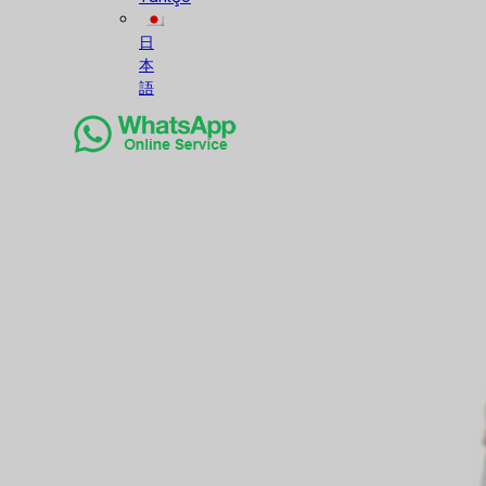
日
本
語