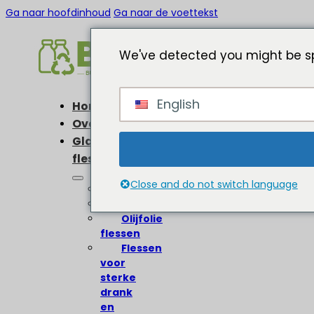
Ga naar hoofdinhoud
Ga naar de voettekst
We've detected you might be sp
English
Home
Over
Glazen
flessen
Close and do not switch language
Wijnflessen
Bierflessen
Olijfolie
flessen
Flessen
voor
sterke
drank
en