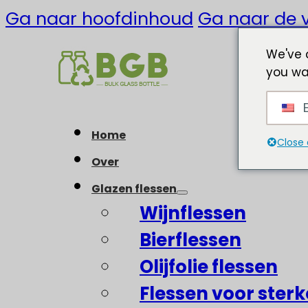
Ga naar hoofdinhoud
Ga naar de v
We've 
you wa
E
Home
Close 
Over
Glazen flessen
Wijnflessen
Bierflessen
Olijfolie flessen
Flessen voor ster