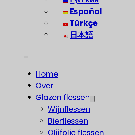
Español
Türkçe
日本語
Home
Over
Glazen flessen
Wijnflessen
Bierflessen
Olijfolie flessen