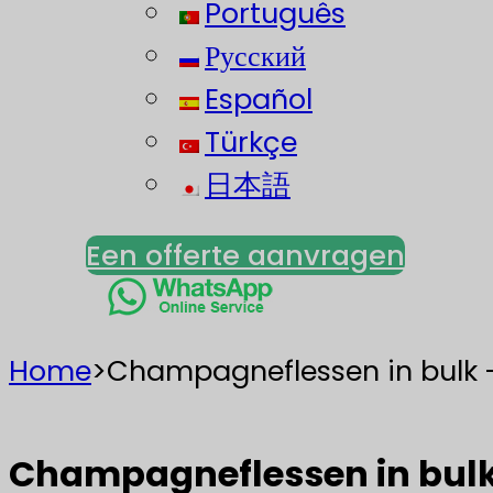
Português
Русский
Español
Türkçe
日本語
Een offerte aanvragen
Home
>
Champagneflessen in bulk -
Champagneflessen in bulk 