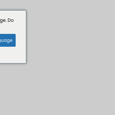
ge. Do
guage