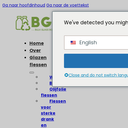
Ga naar hoofdinhoud
Ga naar de voettekst
We've detected you might
English
Home
Over
Glazen
flessen
Close and do not switch lan
Wijnflessen
Bierflessen
Olijfolie
flessen
Flessen
voor
sterke
drank
en