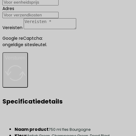
Adres
Vereisten
Google reCaptcha:
ongeldige sitesleutel.
Versturen
Specificatiedetails
Naam product
750 ml fles Bourgogne
Kleur
Antiek Groen, Champagne Groen, Dood Blad