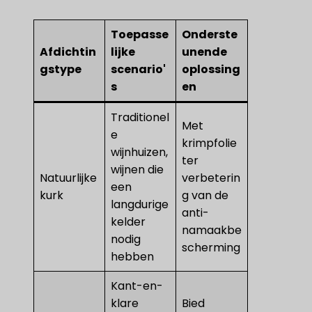
Toepasse
Onderste
Afdichtin
lijke
unende
gstype
scenario'
oplossing
s
en
Traditionel
Met
e
krimpfolie
wijnhuizen,
ter
wijnen die
Natuurlijke
verbeterin
een
kurk
g van de
langdurige
anti-
kelder
namaakbe
nodig
scherming
hebben
Kant-en-
klare
Bied