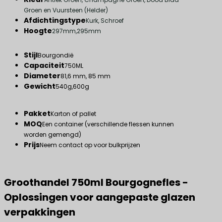
Groen en Vuursteen (Helder)
Afdichtingstype
Kurk, Schroef
Hoogte
297mm,295mm
Stijl
Bourgondië
Capaciteit
750ML
Diameter
81,6 mm, 85 mm
Gewicht
540g,600g
Pakket
Karton of pallet
MOQ
Een container (verschillende flessen kunnen
worden gemengd)
Prijs
Neem contact op voor bulkprijzen
Groothandel 750ml Bourgognefles -
Oplossingen voor aangepaste glazen
verpakkingen