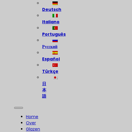
Deutsch
Italiano
Português
Русский
Español
Türkçe
日
本
語
Home
Over
Glazen