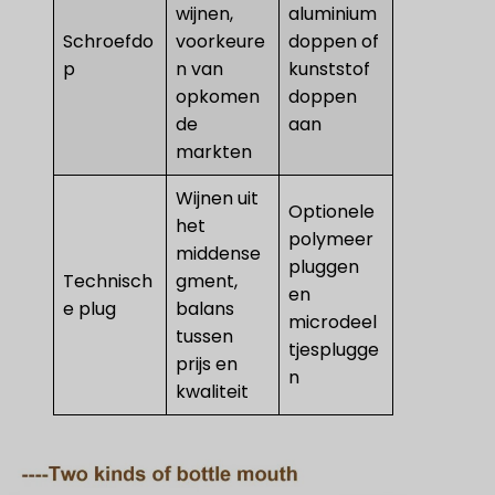
wijnen,
aluminium
Schroefdo
voorkeure
doppen of
p
n van
kunststof
opkomen
doppen
de
aan
markten
Wijnen uit
Optionele
het
polymeer
middense
pluggen
Technisch
gment,
en
e plug
balans
microdeel
tussen
tjesplugge
prijs en
n
kwaliteit