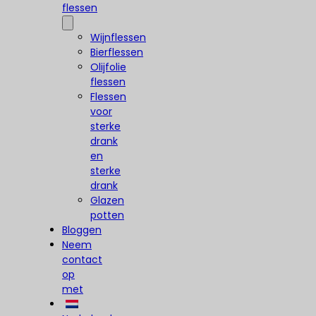
flessen
Wijnflessen
Bierflessen
Olijfolie
flessen
Flessen
voor
sterke
drank
en
sterke
drank
Glazen
potten
Bloggen
Neem
contact
op
met