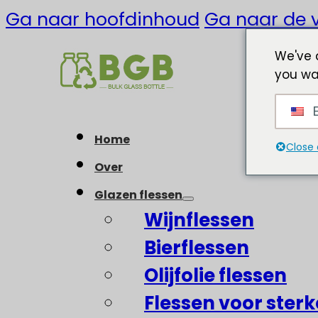
Ga naar hoofdinhoud
Ga naar de v
We've 
you wa
E
Home
Close 
Over
Glazen flessen
Wijnflessen
Bierflessen
Olijfolie flessen
Flessen voor ster