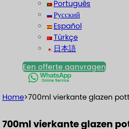
Português
Русский
Español
Türkçe
日本語
Een offerte aanvragen
Home
>
700ml vierkante glazen pot
700ml vierkante glazen po