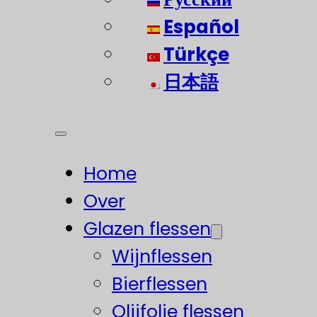
Español
Türkçe
日本語
Home
Over
Glazen flessen
Wijnflessen
Bierflessen
Olijfolie flessen