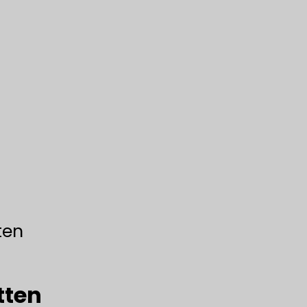
ten
tten