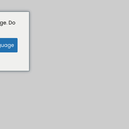
ge. Do
guage