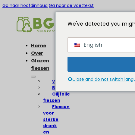
Ga naar hoofdinhoud
Ga naar de voettekst
We've detected you might
English
Home
Over
Glazen
flessen
Close and do not switch lan
Wijnflessen
Bierflessen
Olijfolie
flessen
Flessen
voor
sterke
drank
en