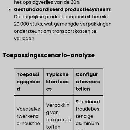
het opslagverlies van de 30%
Gestandaardiseerd productiesysteem
​:
De dagelijkse productiecapaciteit bereikt
20.000 stuks, wat gemengde verpakkingen
ondersteunt om transportkosten te
verlagen
Toepassingsscenario-analyse
Toepassi
Typische
Configur
ngsgebie
klantcas
atievoors
d
es
tellen
Standaard
Verpakkin
Voedselve
fraudebes
g van
rwerkend
tendige
bakgronds
e industrie
aluminium
toffen