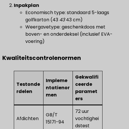
​Inpakplan
Economisch type: standaard 5-laags
golfkarton (43
43
43 cm)
Weergavetype: geschenkdoos met
boven- en onderdeksel (inclusief EVA-
voering)
Kwaliteitscontrolenormen
Gekwalifi
Impleme
Testonde
ceerde
ntatienor
rdelen
paramet
men
ers
72 uur
GB/T
Afdichten
vochtighei
15171-94
dstest