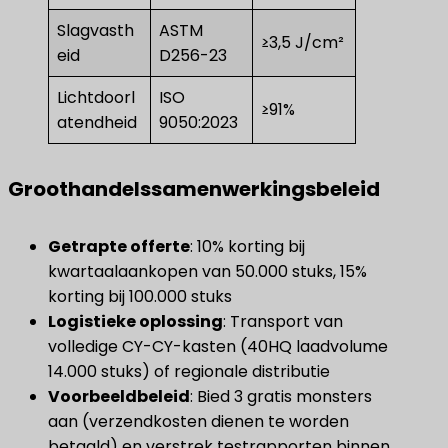
Slagvasth
ASTM
≥3,5 J/cm²
eid
D256-23
Lichtdoorl
ISO
≥91%
atendheid
9050:2023
Groothandelssamenwerkingsbeleid
​Getrapte offerte​
​: 10% korting bij
kwartaalaankopen van 50.000 stuks, 15%
korting bij 100.000 stuks
Logistieke oplossing
​: Transport van
volledige CY-CY-kasten (40HQ laadvolume
14.000 stuks) of regionale distributie
​Voorbeeldbeleid​
​: Bied 3 gratis monsters
aan (verzendkosten dienen te worden
betaald) en verstrek testrapporten binnen