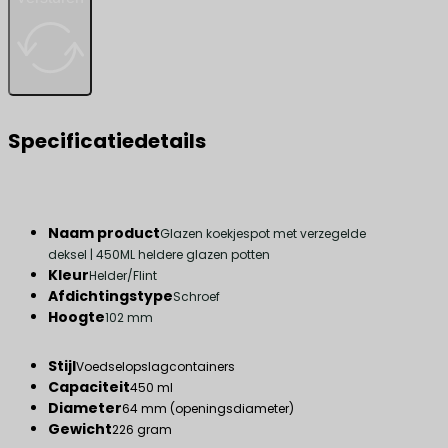
Specificatiedetails
Naam product
Glazen koekjespot met verzegelde
deksel | 450ML heldere glazen potten
Kleur
Helder/Flint
Afdichtingstype
Schroef
Hoogte
102 mm
Stijl
Voedselopslagcontainers
Capaciteit
450 ml
Diameter
64 mm (openingsdiameter)
Gewicht
226 gram