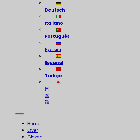
Deutsch
Italiano
Português
Русский
Español
Türkçe
日
本
語
Home
Over
Glazen