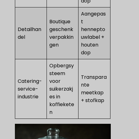
dop
Aangepas
Boutique
t
Detailhan
geschenk
hennepto
del
verpakkin
uwlabel +
gen
houten
dop
Opbergsy
steem
Transpara
Catering-
voor
nte
service-
suikerzakj
meetkap
industrie
es in
+ stofkap
koffiekete
n