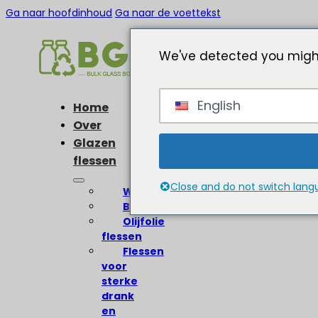
Ga naar hoofdinhoud
Ga naar de voettekst
We've detected you might
English
Home
Over
Glazen
flessen
Close and do not switch lan
Wijnflessen
Bierflessen
Olijfolie
flessen
Flessen
voor
sterke
drank
en