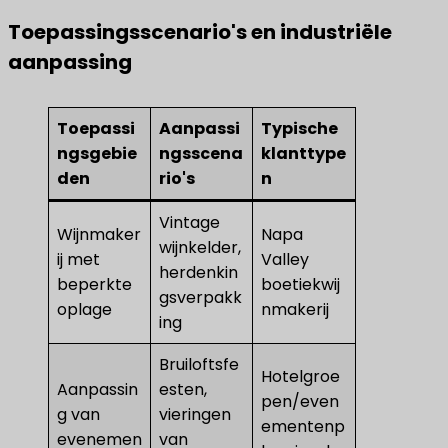
Toepassingsscenario's en industriële
aanpassing
Toepassi
Aanpassi
Typische
ngsgebie
ngsscena
klanttype
den
rio's
n
Vintage
Wijnmaker
Napa
wijnkelder,
ij met
Valley
herdenkin
beperkte
boetiekwij
gsverpakk
oplage
nmakerij
ing
Bruiloftsfe
Hotelgroe
Aanpassin
esten,
pen/even
g van
vieringen
ementenp
evenemen
van