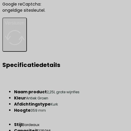
Google reCaptcha:
ongeldige sitesleutel.
Versturen
Specificatiedetails
Naam product
2,25L grote wijnfles
Kleur
Antiek Groen
Afdichtingstype
Kurk
Hoogte
359 mm
Stijl
Bordeaux
Capaciteit
2250ML