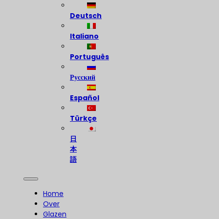
Deutsch
Italiano
Português
Русский
Español
Türkçe
日
本
語
Home
Over
Glazen