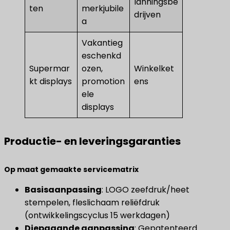
lanningsbe
ten
merkjubile
drijven
a
Vakantieg
eschenkd
Supermar
ozen,
Winkelket
kt displays
promotion
ens
ele
displays
Productie- en leveringsgaranties
​Op maat gemaakte servicematrix​
Basisaanpassing
​: LOGO zeefdruk/heet
stempelen, fleslichaam reliëfdruk
(ontwikkelingscyclus 15 werkdagen)
Diepgaande aanpassing
​: Gepatenteerd