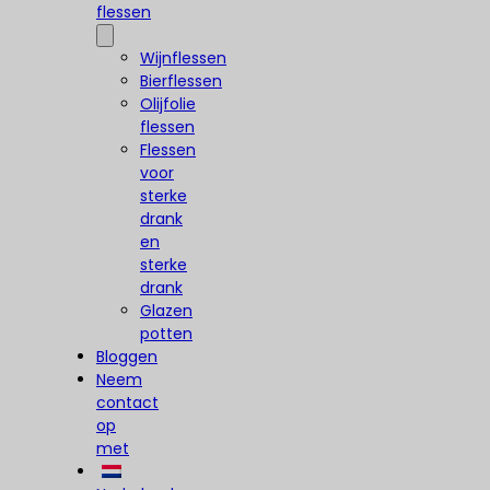
flessen
Wijnflessen
Bierflessen
Olijfolie
flessen
Flessen
voor
sterke
drank
en
sterke
drank
Glazen
potten
Bloggen
Neem
contact
op
met