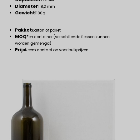
Diameter
118,2 mm
Gewicht
1180g
Pakket
Karton of pallet
MOQ
Een container (verschillende flessen kunnen
worden gemengd)
Prijs
Neem contact op voor bulkprijzen