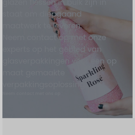
glazen flessen in bulk zijn in
staat om diepgaand
maatwerk te leveren.
Neem contact op met onze
experts op het gebied van
glasverpakkingen voor een op
maat gemaakte
verpakkingsoplossing.
Neem contact met ons op