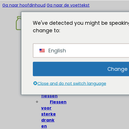
Ga naar hoofdinhoud
Ga naar de voettekst
We've detected you might be speaking
change to:
Home
English
Over
Glazen
flessen
Change
Wijnflessen
Close and do not switch language
Bierflessen
Olijfolie
flessen
Flessen
voor
sterke
drank
en