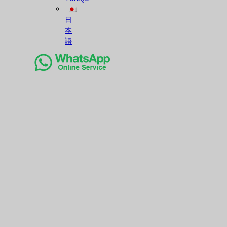
日
本
語