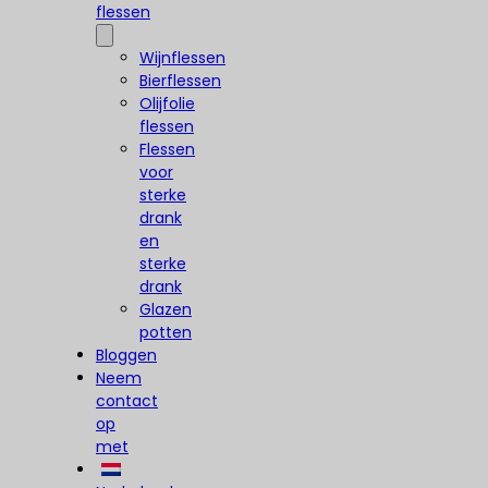
flessen
Wijnflessen
Bierflessen
Olijfolie
flessen
Flessen
voor
sterke
drank
en
sterke
drank
Glazen
potten
Bloggen
Neem
contact
op
met