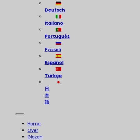
Deutsch
Italiano
Português
Русский
Español
Türkçe
日
本
語
Home
Over
Glazen