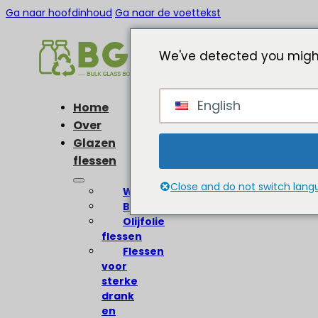
Ga naar hoofdinhoud
Ga naar de voettekst
We've detected you might
English
Home
Over
Glazen
flessen
Close and do not switch lan
Wijnflessen
Bierflessen
Olijfolie
flessen
Flessen
voor
sterke
drank
en