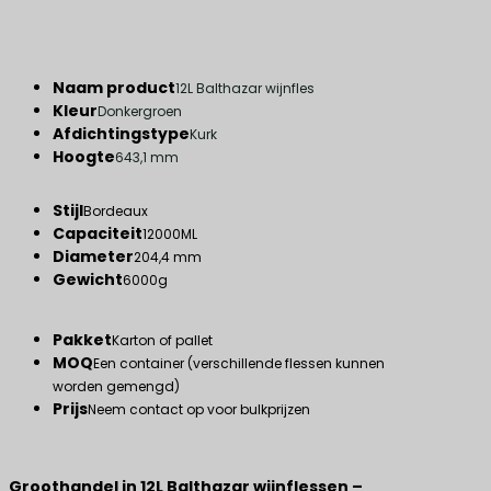
Naam product
12L Balthazar wijnfles
Kleur
Donkergroen
Afdichtingstype
Kurk
Hoogte
643,1 mm
Stijl
Bordeaux
Capaciteit
12000ML
Diameter
204,4 mm
Gewicht
6000g
Pakket
Karton of pallet
MOQ
Een container (verschillende flessen kunnen
worden gemengd)
Prijs
Neem contact op voor bulkprijzen
Groothandel in 12L Balthazar wijnflessen –