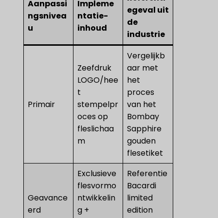
Aanpassi
Impleme
egeval uit
ngsnivea
ntatie-
de
u
inhoud
industrie
Vergelijkb
Zeefdruk
aar met
LOGO/hee
het
t
proces
Primair
stempelpr
van het
oces op
Bombay
fleslichaa
Sapphire
m
gouden
flesetiket
Exclusieve
Referentie
flesvormo
Bacardi
Geavance
ntwikkelin
limited
erd
g +
edition