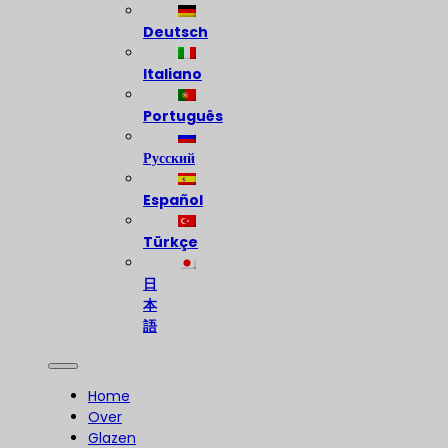
Deutsch
Italiano
Português
Русский
Español
Türkçe
日
本
語
Home
Over
Glazen