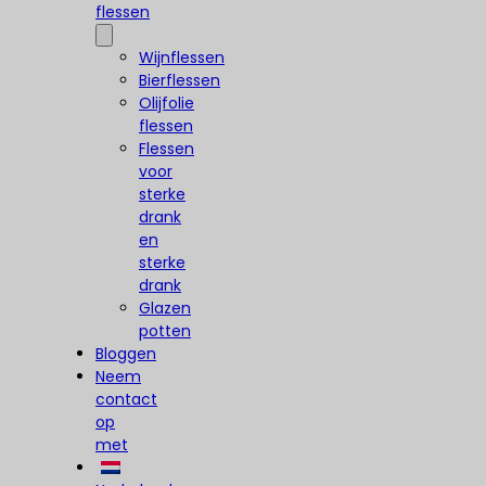
flessen
Wijnflessen
Bierflessen
Olijfolie
flessen
Flessen
voor
sterke
drank
en
sterke
drank
Glazen
potten
Bloggen
Neem
contact
op
met