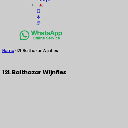
日
本
語
Home
>
12L Balthazar Wijnfles
12L Balthazar Wijnfles