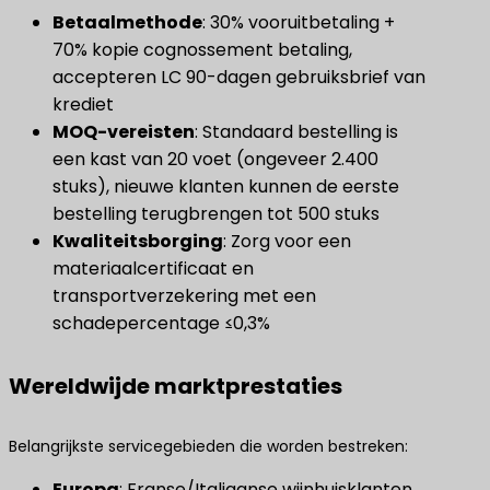
Betaalmethode
​: 30% vooruitbetaling +
70% kopie cognossement betaling,
accepteren LC 90-dagen gebruiksbrief van
krediet
​MOQ-vereisten​
​: Standaard bestelling is
een kast van 20 voet (ongeveer 2.400
stuks), nieuwe klanten kunnen de eerste
bestelling terugbrengen tot 500 stuks
Kwaliteitsborging
​: Zorg voor een
materiaalcertificaat en
transportverzekering met een
schadepercentage ≤0,3%
Wereldwijde marktprestaties
Belangrijkste servicegebieden die worden bestreken:
Europa
​: Franse/Italiaanse wijnhuisklanten,