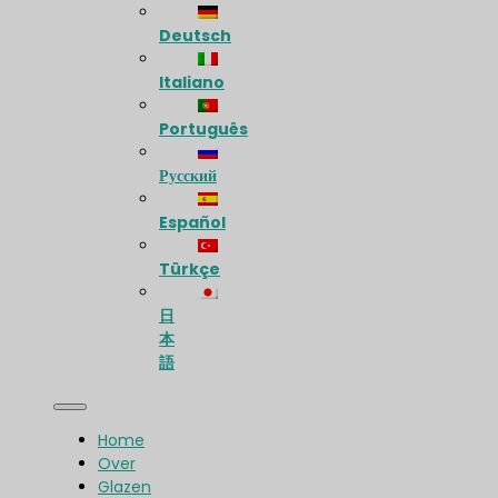
Deutsch
Italiano
Português
Русский
Español
Türkçe
日
本
語
Home
Over
Glazen