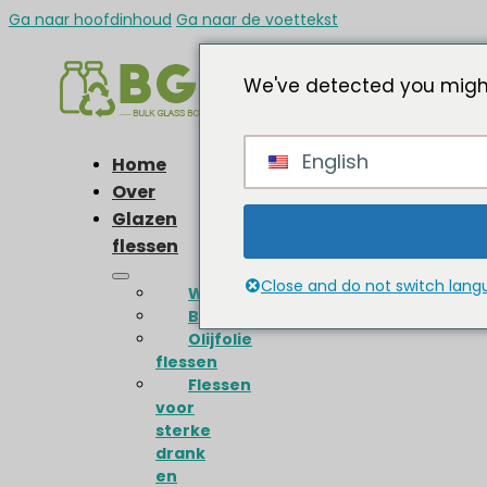
Ga naar hoofdinhoud
Ga naar de voettekst
We've detected you might
English
Home
Over
Glazen
flessen
Close and do not switch lan
Wijnflessen
Bierflessen
Olijfolie
flessen
Flessen
voor
sterke
drank
en