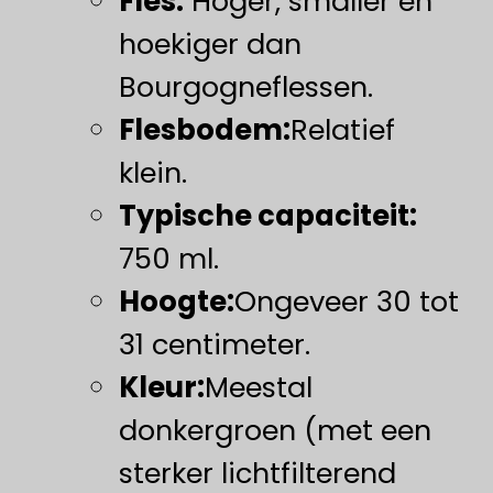
Fles:
​ Hoger, smaller en
hoekiger dan
Bourgogneflessen.
​Flesbodem:​
Relatief
klein.
Typische capaciteit:
750 ml.
Hoogte:
Ongeveer 30 tot
31 centimeter.
​Kleur:​
Meestal
donkergroen (met een
sterker lichtfilterend