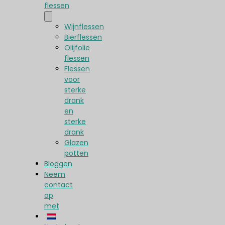
flessen
Wijnflessen
Bierflessen
Olijfolie
flessen
Flessen
voor
sterke
drank
en
sterke
drank
Glazen
potten
Bloggen
Neem
contact
op
met